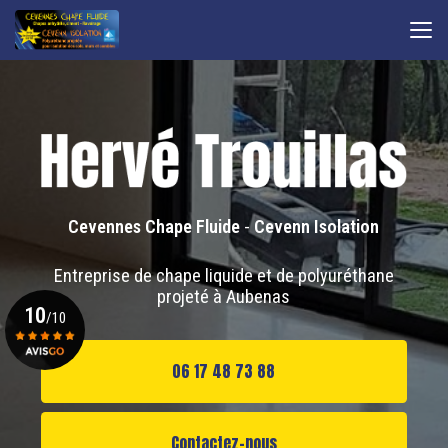
Aller
au
contenu
principal
Cevennes Chape Fluide
-
Cevenn Isolation
Entreprise de chape liquide et de polyuréthane
projeté à Aubenas
10
/10
06 17 48 73 88
Voir le certificat
Contactez-nous