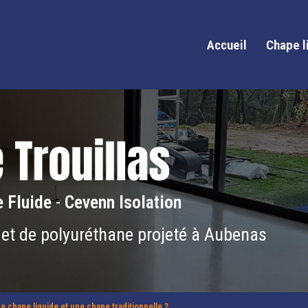
Accueil
Chape l
 Fluide
-
Cevenn Isolation
 et de polyuréthane projeté à Aubenas
e chape liquide et une chape traditionnelle ?