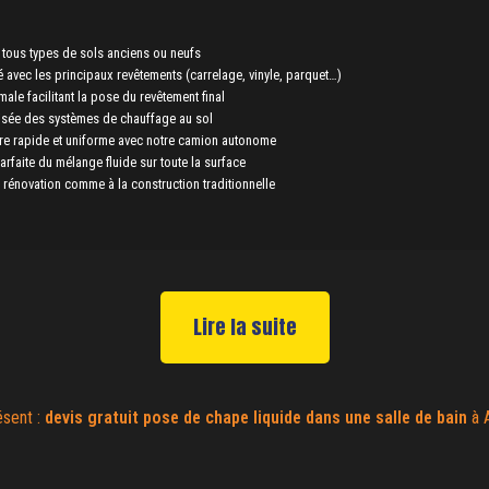
 tous types de sols anciens ou neufs
é avec les principaux revêtements (carrelage, vinyle, parquet…)
male facilitant la pose du revêtement final
aisée des systèmes de chauffage au sol
e rapide et uniforme avec notre camion autonome
arfaite du mélange fluide sur toute la surface
 rénovation comme à la construction traditionnelle
Lire la suite
ésent :
devis gratuit
pose de chape liquide dans une salle de bain
à 