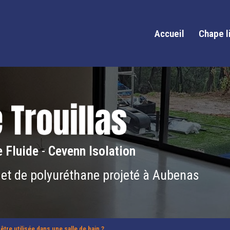
Accueil
Chape l
 Fluide
-
Cevenn Isolation
 et de polyuréthane projeté à Aubenas
être utilisée dans une salle de bain ?