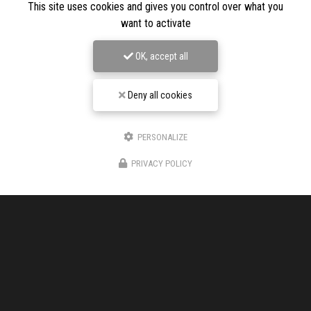
This site uses cookies and gives you control over what you
want to activate
OK, accept all
Deny all cookies
Entreprise de chape liquide à Aubenas
PERSONALIZE
150 Chemin DE L'AUZON
07200 VOGÜÉ
PRIVACY POLICY
06 17 48 73 88
Voir
+
d'infos sur
facebook