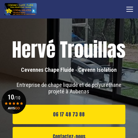
Aller
au
contenu
principal
Cevennes Chape Fluide
-
Cevenn Isolation
Entreprise de chape liquide et de polyuréthane
projeté à Aubenas
10
/10
06 17 48 73 88
Voir le certificat
Contactez-nous