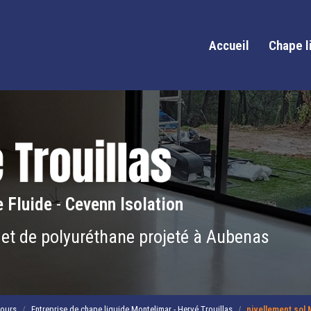
Accueil
Chape l
 Fluide
-
Cevenn Isolation
 et de polyuréthane projeté à Aubenas
tours
Entreprise de chape liquide Montelimar - Hervé Trouillas
nivellement sol 