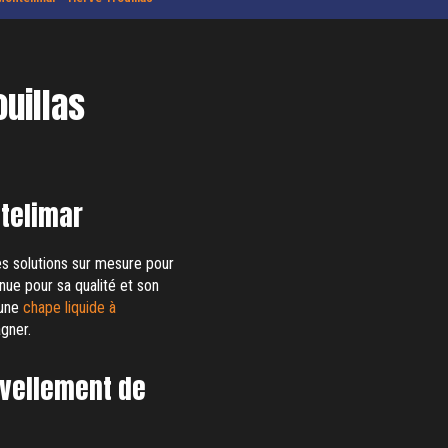
ouillas
ntelimar
es solutions sur mesure pour
nue pour sa qualité et son
 une
chape liquide à
gner.
ivellement de