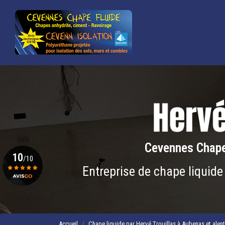
Navigation principale
Aller
au
contenu
principal
Cevennes Chape
10
/10
Entreprise de chape liquide
Voir le certificat
Accueil
Chape liquide par Hervé Trouillas à Aubenas et alen