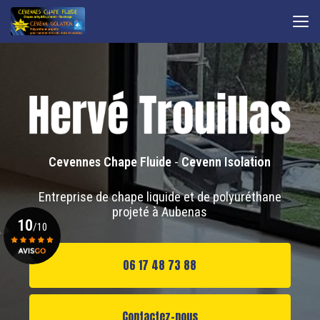
Aller
au
contenu
principal
Cevennes Chape Fluide
-
Cevenn Isolation
Entreprise de chape liquide et de polyuréthane
projeté à Aubenas
10
/10
06 17 48 73 88
Voir le certificat
Contactez-nous