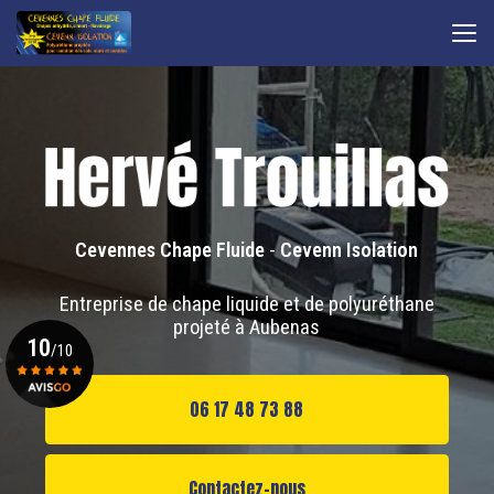
Aller
au
contenu
principal
Cevennes Chape Fluide
-
Cevenn Isolation
Entreprise de chape liquide et de polyuréthane
projeté à Aubenas
10
/10
06 17 48 73 88
Voir le certificat
Contactez-nous