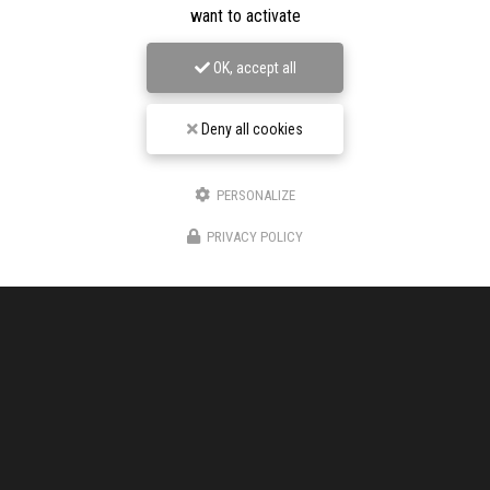
want to activate
OK, accept all
Deny all cookies
Entreprise de chape liquide à Aubenas
PERSONALIZE
150 Chemin DE L'AUZON
07200 VOGÜÉ
PRIVACY POLICY
06 17 48 73 88
Voir
+
d'infos sur
facebook
Envoyez un message