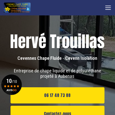
Aller
au
contenu
principal
Cevennes Chape Fluide
-
Cevenn Isolation
Entreprise de chape liquide et de polyuréthane
projeté à Aubenas
10
/10
06 17 48 73 88
Voir le certificat
Contactez-nous