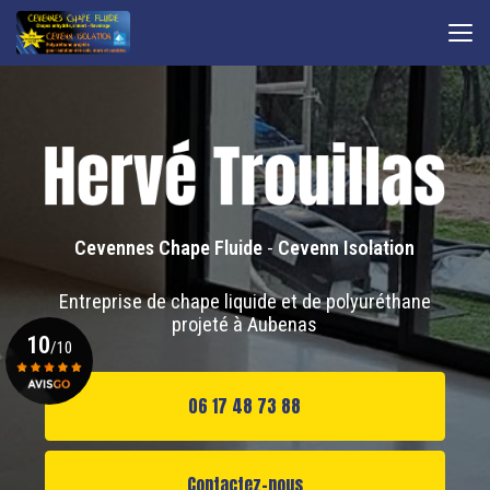
Aller
au
contenu
principal
Cevennes Chape Fluide
-
Cevenn Isolation
Entreprise de chape liquide et de polyuréthane
projeté à Aubenas
10
/10
06 17 48 73 88
Voir le certificat
Contactez-nous