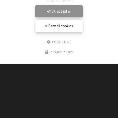
OK, accept all
Deny all cookies
Entreprise de chape liquide à Aubenas
150 Chemin DE L'AUZON
PERSONALIZE
07200 VOGÜÉ
PRIVACY POLICY
06 17 48 73 88
Voir
+
d'infos sur
facebook
Envoyez un message