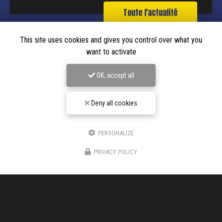
Toute l'actualité
This site uses cookies and gives you control over what you
want to activate
OK, accept all
Deny all cookies
PERSONALIZE
Entreprise de chape liquide à Aubenas
PRIVACY POLICY
150 Chemin DE L'AUZON
07200 VOGÜÉ
06 17 48 73 88
Voir
+
d'infos sur
facebook