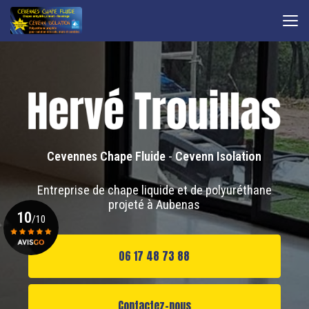
Aller
au
contenu
principal
Cevennes Chape Fluide
-
Cevenn Isolation
Entreprise de chape liquide et de polyuréthane
projeté à Aubenas
10
/10
06 17 48 73 88
Voir le certificat
Contactez-nous