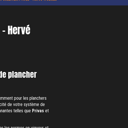
 - Hervé
ide plancher
amment pour les planchers
cacité de votre système de
nnantes telles que
Privas
et
tons les normes en vigueur et