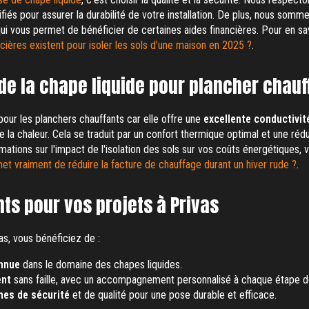
ifiés pour assurer la durabilité de votre installation. De plus, nous som
qui vous permet de bénéficier de certaines aides financières. Pour en sav
ncières existent pour isoler les sols d’une maison en 2025 ?
.
de la chape liquide pour plancher chauf
pour les planchers chauffants car elle offre une
excellente conductivit
 la chaleur. Cela se traduit par un confort thermique optimal et une réd
mations sur l'impact de l'isolation des sols sur vos coûts énergétiques, 
met vraiment de réduire la facture de chauffage durant un hiver rude ?
.
s pour vos projets à Privas
as, vous bénéficiez de :
nnue
dans le domaine des chapes liquides.
ent
sans faille, avec un accompagnement personnalisé à chaque étape de
es de sécurité
et de qualité pour une pose durable et efficace.