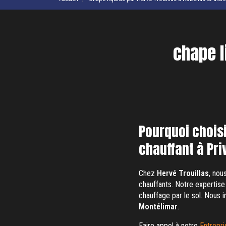
chape l
Pourquoi choisi
chauffant à Pri
Chez
Hervé Trouillas
, nou
chauffants. Notre expertise
chauffage par le sol. Nous 
Montélimar
.
Faire appel à notre
Entrepri