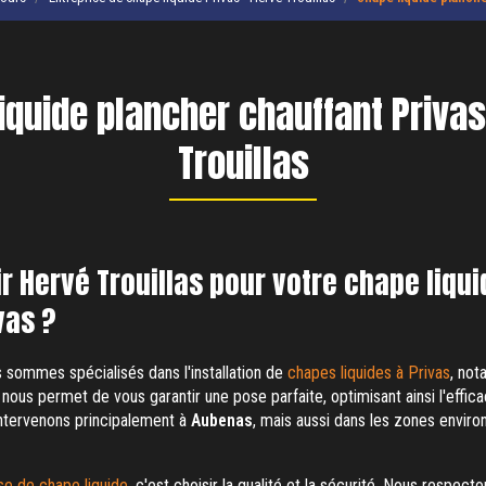
iquide plancher chauffant Privas
Trouillas
r Hervé Trouillas pour votre chape liqu
vas ?
s sommes spécialisés dans l'installation de
chapes liquides à Privas
, not
 nous permet de vous garantir une pose parfaite, optimisant ainsi l'effi
intervenons principalement à
Aubenas
, mais aussi dans les zones enviro
se de chape liquide
, c'est choisir la qualité et la sécurité. Nous respec