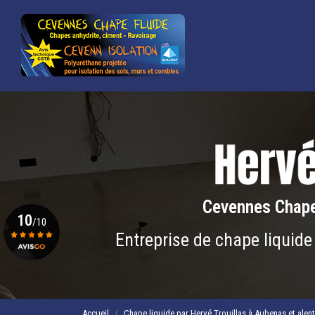
Navigation principale
Aller
au
contenu
principal
Cevennes Chape
10
/10
Entreprise de chape liquide
Voir le certificat
Accueil
Chape liquide par Hervé Trouillas à Aubenas et alen