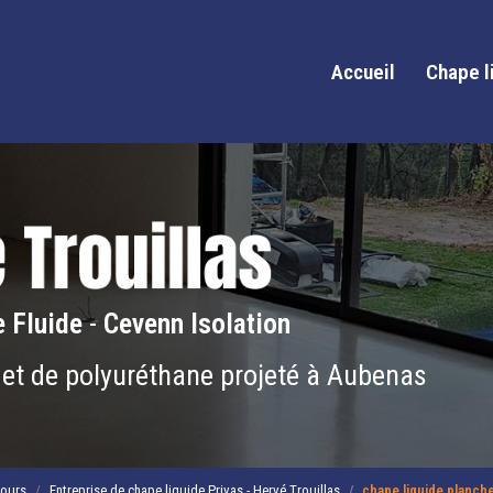
Accueil
Chape l
 Fluide
-
Cevenn Isolation
 et de polyuréthane projeté à Aubenas
tours
Entreprise de chape liquide Privas - Hervé Trouillas
chape liquide planche