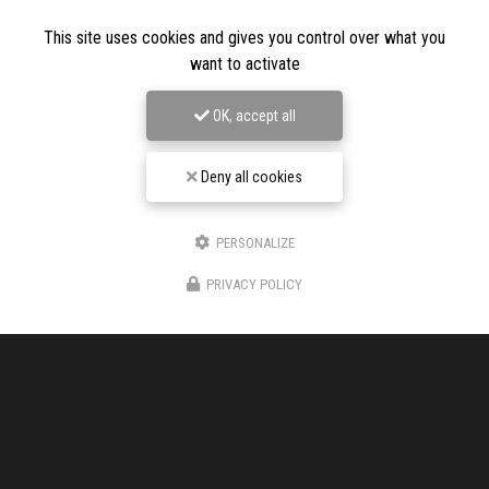
This site uses cookies and gives you control over what you
want to activate
OK, accept all
Deny all cookies
Entreprise de chape liquide à Aubenas
PERSONALIZE
150 Chemin DE L'AUZON
PRIVACY POLICY
07200 VOGÜÉ
06 17 48 73 88
Voir
+
d'infos sur
facebook